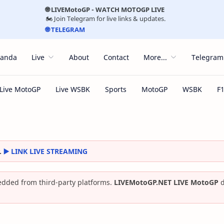
🌐 LIVEMotoGP - WATCH MOTOGP LIVE
🏍️ Join Telegram for live links & updates.
🌐 TELEGRAM
randa
Live
About
Contact
More...
Telegram
.
▶️ LINK LIVE STREAMING
dded from third-party platforms.
LIVEMotoGP.NET LIVE MotoGP
d