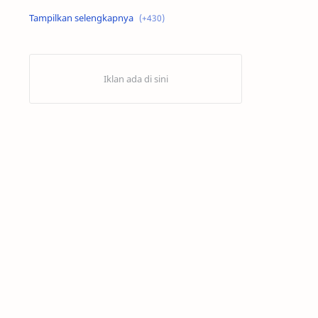
Alex Criville
Alex Crivillé
Alex Marquez
Alex Marquez Crash
Álvaro Bautista
Analisis Balapan
Analisis MotoGP
Anime
Aprilia
Aprilia Racing
AragonGP
Assen
Australian GP
Balap Motor
Balap Motor Dunia
Balap Superbike
Balapan Dramatis
Balapan MotoGP
Balapan Motor 2025​
Balapan Motor Dunia