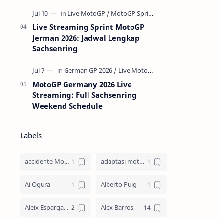
Live Streaming Sprint MotoGP
Jerman 2026: Jadwal Lengkap
Sachsenring
MotoGP Germany 2026 Live
Streaming: Full Sachsenring
Weekend Schedule
Labels
accidente MotoGP
adaptasi motor
Ai Ogura
Alberto Puig
Aleix Espargaro
Alex Barros