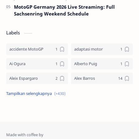
MotoGP Germany 2026 Live Streaming: Full
Sachsenring Weekend Schedule
Labels
accidente MotoGP
adaptasi motor
Ai Ogura
Alberto Puig
Aleix Espargaro
Alex Barros
Alex Criville
Alex Crivillé
Alex Marquez
Alex Marquez Crash
Álvaro Bautista
Analisis Balapan
Analisis MotoGP
Anime