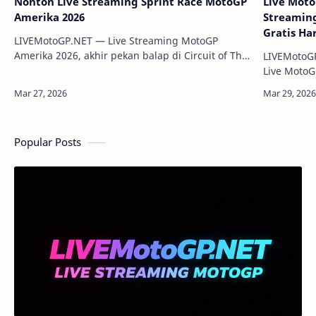
Nonton Live Streaming Sprint Race MotoGP
Live Moto
Amerika 2026
Streamin
Gratis Har
LIVEMotoGP.NET — Live Streaming MotoGP
Amerika 2026, akhir pekan balap di Circuit of The
LIVEMotoGP
Americas (COTA), Austin, Texas, resmi dimulai.
Live MotoG
Para pembalap Indonesia seperti Ve…
seluruh b
bisa Anda 
Popular Posts