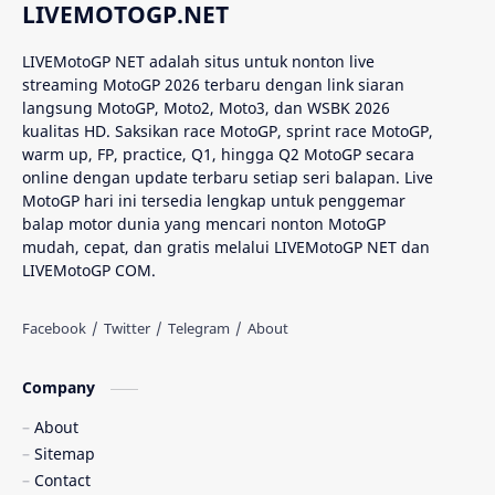
LIVEMOTOGP.NET
Aprilia
Aprilia Racing
LIVEMotoGP NET adalah situs untuk nonton live
streaming MotoGP 2026 terbaru dengan link siaran
AragonGP
Assen
langsung MotoGP, Moto2, Moto3, dan WSBK 2026
kualitas HD. Saksikan race MotoGP, sprint race MotoGP,
Australian GP
Balap Motor
warm up, FP, practice, Q1, hingga Q2 MotoGP secara
online dengan update terbaru setiap seri balapan. Live
Balap Motor Dunia
Balap Superbike
MotoGP hari ini tersedia lengkap untuk penggemar
balap motor dunia yang mencari nonton MotoGP
mudah, cepat, dan gratis melalui LIVEMotoGP NET dan
Balapan Dramatis
Balapan MotoGP
LIVEMotoGP COM.
Balapan Motor 2025​
Balapan Motor Dunia
Balapan Ulang
Balapan Utama
Company
Balaton Park Circuit
Ban Depan
About
Sitemap
Berita Balap
Berita MotoGP
Contact