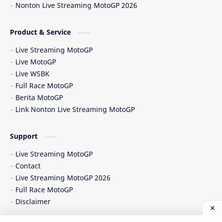
Nonton Live Streaming MotoGP 2026
Berita MotoGP Terbaru
Berita Viral
Bos Ducati
Brazil MotoGP
Product & Service
Live Streaming MotoGP
British GP
British MotoGP 2026
Live MotoGP
Live WSBK
Brno
Brno Circuit
Full Race MotoGP
Berita MotoGP
Buriram
Buriram Test
Link Nonton Live Streaming MotoGP
caída Bagnaia
Carlo Pernat
Support
Carlos Checa
Carrera Sprint
Live Streaming MotoGP
Contact
Catalunya GP 2026
cedera MotoGP
Live Streaming MotoGP 2026
Full Race MotoGP
CEST
Chang International Circuit
Disclaimer
Chicho Lorenzo
Chico Lorenzo