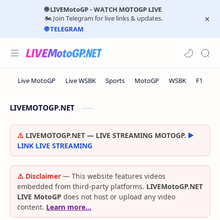
🌐 LIVEMotoGP - WATCH MOTOGP LIVE
🏍️ Join Telegram for live links & updates.
🌐 TELEGRAM
LIVEMOTOGP.NET
⚠️
LIVEMOTOGP.NET — LIVE STREAMING MOTOGP.
▶️
LINK LIVE STREAMING
⚠️ Disclaimer
— This website features videos
embedded from third-party platforms.
LIVEMotoGP.NET
LIVE MotoGP
does not host or upload any video
content.
Learn more…