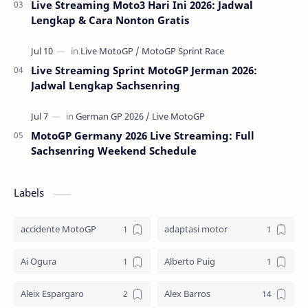
Live Streaming Moto3 Hari Ini 2026: Jadwal
Lengkap & Cara Nonton Gratis
Live Streaming Sprint MotoGP Jerman 2026:
Jadwal Lengkap Sachsenring
MotoGP Germany 2026 Live Streaming: Full
Sachsenring Weekend Schedule
Labels
accidente MotoGP
adaptasi motor
Ai Ogura
Alberto Puig
Aleix Espargaro
Alex Barros