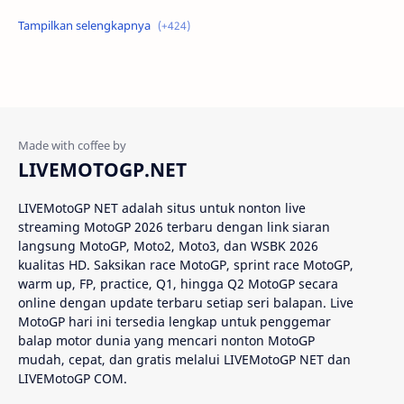
Alex Criville
Alex Crivillé
Alex Marquez
Alex Marquez Crash
Álvaro Bautista
Analisis Balapan
Analisis MotoGP
Anime
LIVEMOTOGP.NET
Aprilia
Aprilia Racing
LIVEMotoGP NET adalah situs untuk nonton live
streaming MotoGP 2026 terbaru dengan link siaran
AragonGP
Assen
langsung MotoGP, Moto2, Moto3, dan WSBK 2026
kualitas HD. Saksikan race MotoGP, sprint race MotoGP,
Australian GP
Balap Motor
warm up, FP, practice, Q1, hingga Q2 MotoGP secara
online dengan update terbaru setiap seri balapan. Live
Balap Motor Dunia
Balap Superbike
MotoGP hari ini tersedia lengkap untuk penggemar
balap motor dunia yang mencari nonton MotoGP
mudah, cepat, dan gratis melalui LIVEMotoGP NET dan
Balapan Dramatis
Balapan MotoGP
LIVEMotoGP COM.