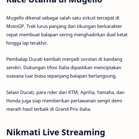
Mugello dikenal sebagai salah satu sirkuit tercepat di
MotoGP. Trek lurus panjang dan tikungan berkarakter
cepat membuat balapan sering menghadirkan duel ketat
hingga lap terakhir.
Pembalap Ducati kembali menjadi sorotan di kandang
sendiri. Dukungan tifosi Italia dipastikan menciptakan
suasana luar biasa sepanjang balapan berlangsung.
Selain Ducati, para rider dari KTM, Aprilia, Yamaha, dan
Honda juga siap memberikan perlawanan sengit demi
meraih hasil terbaik di Grand Prix Italia.
Nikmati Live Streaming