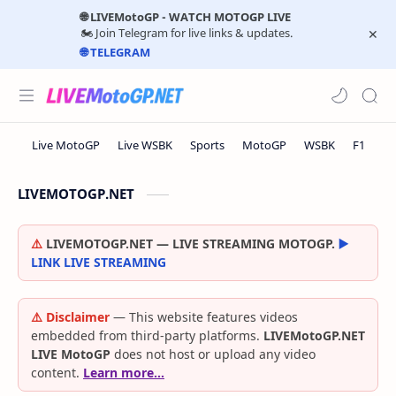
🌐 LIVEMotoGP - WATCH MOTOGP LIVE
🏍️ Join Telegram for live links & updates.
🌐 TELEGRAM
LIVEMOTOGP.NET
⚠️
LIVEMOTOGP.NET — LIVE STREAMING MOTOGP.
▶️
LINK LIVE STREAMING
⚠️ Disclaimer
— This website features videos
embedded from third-party platforms.
LIVEMotoGP.NET
LIVE MotoGP
does not host or upload any video
content.
Learn more…