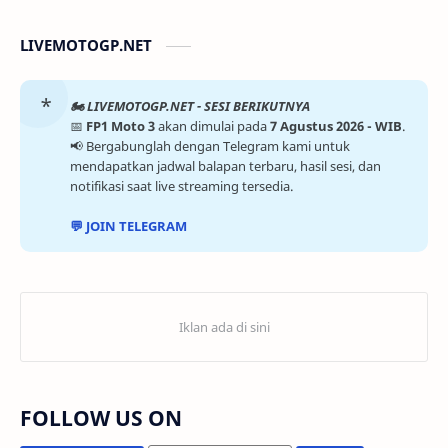
LIVEMOTOGP.NET
🏍️ LIVEMOTOGP.NET - SESI BERIKUTNYA
📅
FP1 Moto 3
akan dimulai pada
7 Agustus 2026 - WIB
.
📢 Bergabunglah dengan Telegram kami untuk
mendapatkan jadwal balapan terbaru, hasil sesi, dan
notifikasi saat live streaming tersedia.
💬 JOIN TELEGRAM
FOLLOW US ON