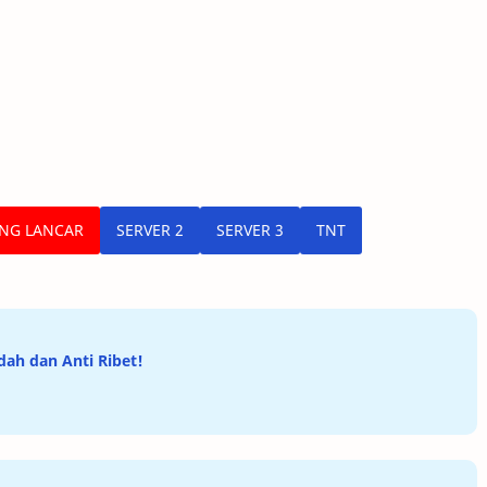
ING LANCAR
SERVER 2
SERVER 3
TNT
ah dan Anti Ribet!