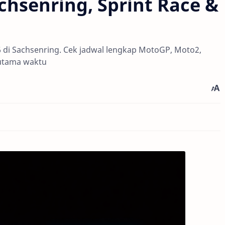
hsenring, Sprint Race &
 di Sachsenring. Cek jadwal lengkap MotoGP, Moto2,
 utama waktu