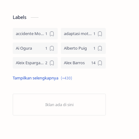
Labels
accidente MotoGP
adaptasi motor
Ai Ogura
Alberto Puig
Aleix Espargaro
Alex Barros
Alex Criville
Alex Crivillé
Alex Marquez
Alex Marquez Crash
Álvaro Bautista
Analisis Balapan
Analisis MotoGP
Anime
Aprilia
Aprilia Racing