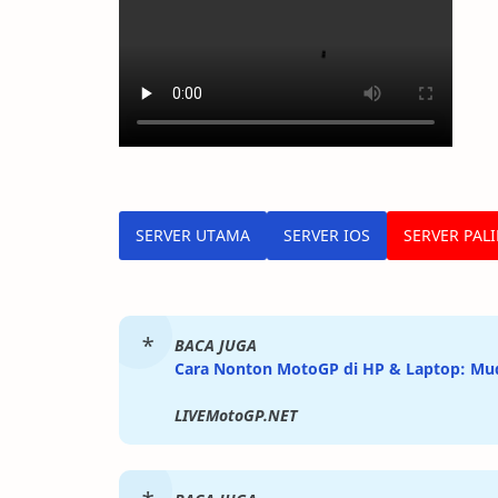
SERVER UTAMA
SERVER IOS
SERVER PAL
BACA JUGA
Cara Nonton MotoGP di HP & Laptop: Mud
LIVEMotoGP.NET