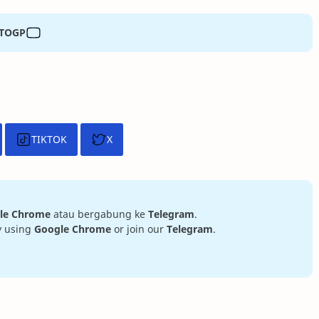
OTOGP
TIKTOK
X
le Chrome
atau bergabung ke
Telegram
.
ry using
Google Chrome
or join our
Telegram
.