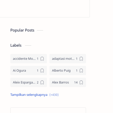
Popular Posts
Labels
accidente MotoGP
adaptasi motor
Ai Ogura
Alberto Puig
Aleix Espargaro
Alex Barros
Alex Criville
Alex Crivillé
Alex Marquez
Alex Marquez Crash