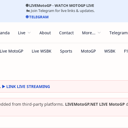
🌐 LIVEMotoGP - WATCH MOTOGP LIVE
🏍️ Join Telegram for live links & updates.
🌐 TELEGRAM
randa
Live
About
Contact
More...
Telegram
.
▶️ LINK LIVE STREAMING
dded from third-party platforms.
LIVEMotoGP.NET LIVE MotoGP
d