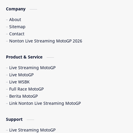
Balapan Ulang
Balapan Utama
Company
Balaton Park Circuit
Ban Depan
About
Sitemap
Berita Balap
Berita MotoGP
Contact
Nonton Live Streaming MotoGP 2026
Berita MotoGP Terbaru
Berita Viral
Bos Ducati
Brazil MotoGP
Product & Service
Live Streaming MotoGP
British GP
British MotoGP 2026
Live MotoGP
Live WSBK
Brno
Brno Circuit
Full Race MotoGP
Berita MotoGP
Buriram
Buriram Test
Link Nonton Live Streaming MotoGP
caída Bagnaia
Carlo Pernat
Support
Carlos Checa
Carrera Sprint
Live Streaming MotoGP