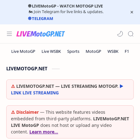
🌐 LIVEMotoGP - WATCH MOTOGP LIVE
🏍️ Join Telegram for live links & updates.
🌐 TELEGRAM
LIVEMOTOGP.NET
⚠️
LIVEMOTOGP.NET — LIVE STREAMING MOTOGP.
▶️
LINK LIVE STREAMING
⚠️ Disclaimer
— This website features videos
embedded from third-party platforms.
LIVEMotoGP.NET
LIVE MotoGP
does not host or upload any video
content.
Learn more…