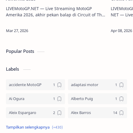
LIVEMotoGP.NET — Live Streaming MotoGP
LIVEMotoG
Amerika 2026, akhir pekan balap di Circuit of The
NET — Live
Americas (COTA), Austin, Texas, resmi dimulai.
layanan li
Para pembalap Indonesia seperti Ve…
semua ser
Popular Posts
Labels
accidente MotoGP
adaptasi motor
Ai Ogura
Alberto Puig
Aleix Espargaro
Alex Barros
Alex Criville
Alex Crivillé