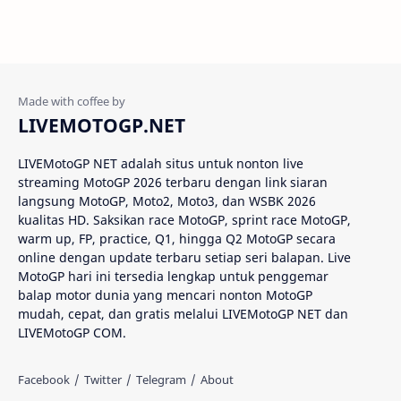
Alex Marquez
Alex Marquez Crash
Álvaro Bautista
Analisis Balapan
Analisis MotoGP
Anime
LIVEMOTOGP.NET
Aprilia
Aprilia Racing
LIVEMotoGP NET adalah situs untuk nonton live
streaming MotoGP 2026 terbaru dengan link siaran
AragonGP
Assen
langsung MotoGP, Moto2, Moto3, dan WSBK 2026
kualitas HD. Saksikan race MotoGP, sprint race MotoGP,
Australian GP
Balap Motor
warm up, FP, practice, Q1, hingga Q2 MotoGP secara
online dengan update terbaru setiap seri balapan. Live
Balap Motor Dunia
Balap Superbike
MotoGP hari ini tersedia lengkap untuk penggemar
balap motor dunia yang mencari nonton MotoGP
mudah, cepat, dan gratis melalui LIVEMotoGP NET dan
Balapan Dramatis
Balapan MotoGP
LIVEMotoGP COM.
Balapan Motor 2025​
Balapan Motor Dunia