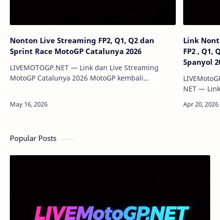
Nonton Live Streaming FP2, Q1, Q2 dan
Link Nont
Sprint Race MotoGP Catalunya 2026
FP2 , Q1,
Spanyol 2
LIVEMOTOGP.NET — Link dan Live Streaming
MotoGP Catalunya 2026 MotoGP kembali
LIVEMotoG
menghadirkan seri seru di Catalunya GP 2026
NET — Link
yang berlangsung di Circuit de Barcelona-
Spanyol 20
Catalunya. Beri…
streaming 
Popular Posts