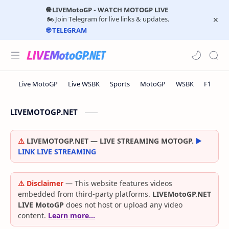
🌐 LIVEMotoGP - WATCH MOTOGP LIVE
🏍️ Join Telegram for live links & updates.
🌐 TELEGRAM
LIVEMOTOGP.NET
⚠️
LIVEMOTOGP.NET — LIVE STREAMING MOTOGP.
▶️
LINK LIVE STREAMING
⚠️ Disclaimer
— This website features videos
embedded from third-party platforms.
LIVEMotoGP.NET
LIVE MotoGP
does not host or upload any video
content.
Learn more…