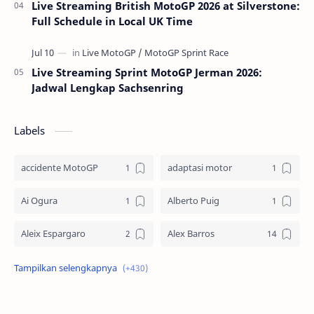
Live Streaming British MotoGP 2026 at Silverstone:
Full Schedule in Local UK Time
Live Streaming Sprint MotoGP Jerman 2026:
Jadwal Lengkap Sachsenring
Labels
accidente MotoGP
adaptasi motor
Ai Ogura
Alberto Puig
Aleix Espargaro
Alex Barros
Alex Criville
Alex Crivillé
Alex Marquez
Alex Marquez Crash