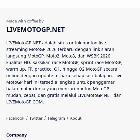
Álvaro Bautista
Analisis Balapan
Analisis MotoGP
Anime
LIVEMOTOGP.NET
Aprilia
Aprilia Racing
LIVEMotoGP NET adalah situs untuk nonton live
streaming MotoGP 2026 terbaru dengan link siaran
AragonGP
Assen
langsung MotoGP, Moto2, Moto3, dan WSBK 2026
kualitas HD. Saksikan race MotoGP, sprint race MotoGP,
Australian GP
Balap Motor
warm up, FP, practice, Q1, hingga Q2 MotoGP secara
online dengan update terbaru setiap seri balapan. Live
Balap Motor Dunia
Balap Superbike
MotoGP hari ini tersedia lengkap untuk penggemar
balap motor dunia yang mencari nonton MotoGP
mudah, cepat, dan gratis melalui LIVEMotoGP NET dan
Balapan Dramatis
Balapan MotoGP
LIVEMotoGP COM.
Balapan Motor 2025​
Balapan Motor Dunia
Balapan Ulang
Balapan Utama
Company