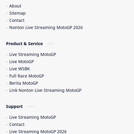
Balaton Park Circuit
Ban Depan
About
Sitemap
Berita Balap
Berita MotoGP
Contact
Nonton Live Streaming MotoGP 2026
Berita MotoGP Terbaru
Berita Viral
Bos Ducati
Brazil MotoGP
Product & Service
Live Streaming MotoGP
British GP
British MotoGP 2026
Live MotoGP
Live WSBK
Brno
Brno Circuit
Full Race MotoGP
Berita MotoGP
Buriram
Buriram Test
Link Nonton Live Streaming MotoGP
caída Bagnaia
Carlo Pernat
Support
Carlos Checa
Carrera Sprint
Live Streaming MotoGP
Contact
Catalunya GP 2026
cedera MotoGP
Live Streaming MotoGP 2026