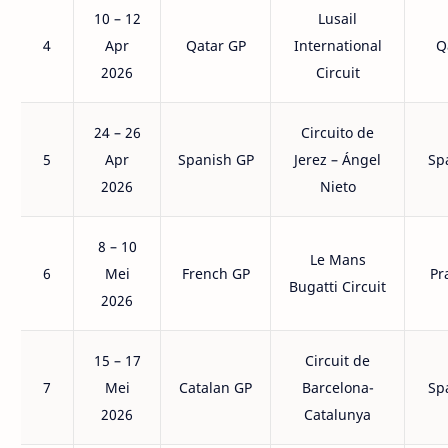
10 – 12
Lusail
4
Apr
Qatar GP
International
Q
2026
Circuit
24 – 26
Circuito de
5
Apr
Spanish GP
Jerez – Ángel
Sp
2026
Nieto
8 – 10
Le Mans
6
Mei
French GP
Pr
Bugatti Circuit
2026
15 – 17
Circuit de
7
Mei
Catalan GP
Barcelona-
Sp
2026
Catalunya