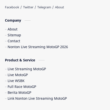
Balapan Motor 2025​
Balapan Motor Dunia
Balapan Ulang
Balapan Utama
Company
Balaton Park Circuit
Ban Depan
About
Sitemap
Berita Balap
Berita MotoGP
Contact
Nonton Live Streaming MotoGP 2026
Berita MotoGP Terbaru
Berita Viral
Bos Ducati
Brazil MotoGP
Product & Service
Live Streaming MotoGP
British GP
British MotoGP 2026
Live MotoGP
Live WSBK
Brno
Brno Circuit
Full Race MotoGP
Berita MotoGP
Buriram
Buriram Test
Link Nonton Live Streaming MotoGP
caída Bagnaia
Carlo Pernat