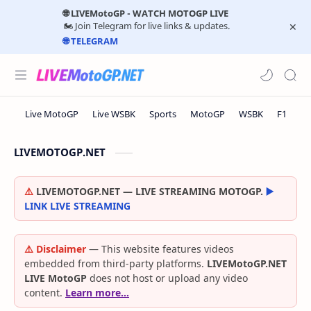
🌐 LIVEMotoGP - WATCH MOTOGP LIVE
🏍️ Join Telegram for live links & updates.
🌐 TELEGRAM
LIVEMOTOGP.NET
⚠️
LIVEMOTOGP.NET — LIVE STREAMING MOTOGP.
▶️
LINK LIVE STREAMING
⚠️ Disclaimer
— This website features videos
embedded from third-party platforms.
LIVEMotoGP.NET
LIVE MotoGP
does not host or upload any video
content.
Learn more…