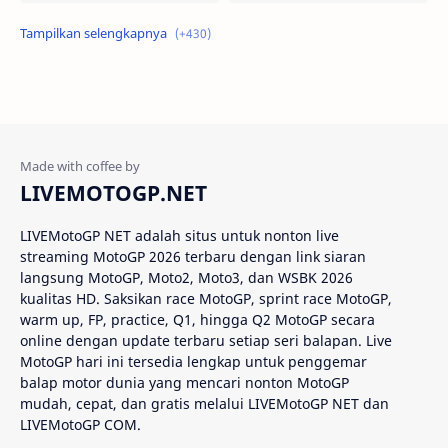
Alex Criville
Alex Crivillé
Alex Marquez
Alex Marquez Crash
Álvaro Bautista
Analisis Balapan
Analisis MotoGP
Anime
LIVEMOTOGP.NET
Aprilia
Aprilia Racing
LIVEMotoGP NET adalah situs untuk nonton live
streaming MotoGP 2026 terbaru dengan link siaran
AragonGP
Assen
langsung MotoGP, Moto2, Moto3, dan WSBK 2026
kualitas HD. Saksikan race MotoGP, sprint race MotoGP,
Australian GP
Balap Motor
warm up, FP, practice, Q1, hingga Q2 MotoGP secara
online dengan update terbaru setiap seri balapan. Live
Balap Motor Dunia
Balap Superbike
MotoGP hari ini tersedia lengkap untuk penggemar
balap motor dunia yang mencari nonton MotoGP
mudah, cepat, dan gratis melalui LIVEMotoGP NET dan
Balapan Dramatis
Balapan MotoGP
LIVEMotoGP COM.