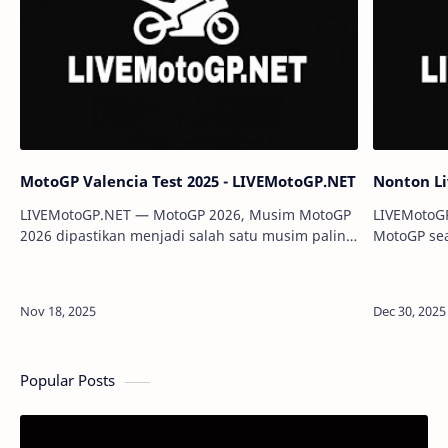
MotoGP Valencia Test 2025 - LIVEMotoGP.NET
Nonton L
LIVEMotoGP.NET — MotoGP 2026, Musim MotoGP
LIVEMotoG
2026 dipastikan menjadi salah satu musim paling
MotoGP sea
padat dan kompetitif dalam sejarah balap motor
busiest an
dunia. Dengan total 22 seri balapan, ka…
history of 
22…
Popular Posts