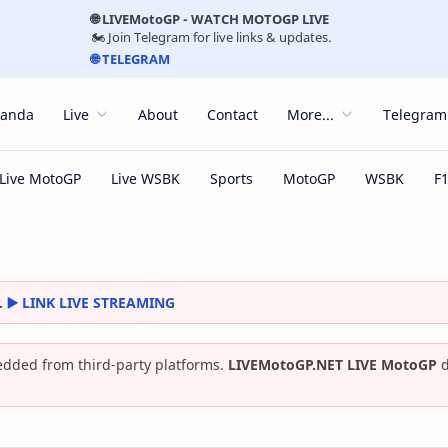
🌐 LIVEMotoGP - WATCH MOTOGP LIVE
🏍️ Join Telegram for live links & updates.
🌐 TELEGRAM
randa
Live
About
Contact
More...
Telegram
.
▶️ LINK LIVE STREAMING
dded from third-party platforms.
LIVEMotoGP.NET LIVE MotoGP
d