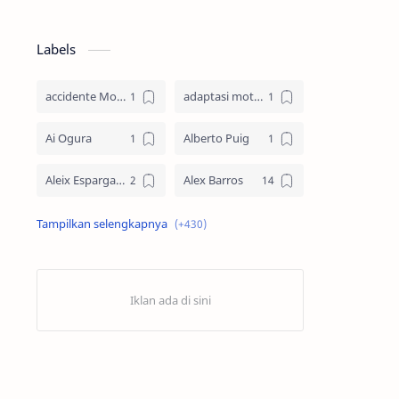
Labels
accidente MotoGP
adaptasi motor
Ai Ogura
Alberto Puig
Aleix Espargaro
Alex Barros
Alex Criville
Alex Crivillé
Alex Marquez
Alex Marquez Crash
Álvaro Bautista
Analisis Balapan
Analisis MotoGP
Anime
Aprilia
Aprilia Racing