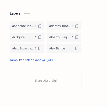
Labels
accidente MotoGP
adaptasi motor
Ai Ogura
Alberto Puig
Aleix Espargaro
Alex Barros
Alex Criville
Alex Crivillé
Alex Marquez
Alex Marquez Crash
Álvaro Bautista
Analisis Balapan
Analisis MotoGP
Anime
Aprilia
Aprilia Racing