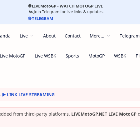
🌐 LIVEMotoGP - WATCH MOTOGP LIVE
🏍️ Join Telegram for live links & updates.
🌐 TELEGRAM
randa
Live
About
Contact
More...
Telegram
.
▶️ LINK LIVE STREAMING
dded from third-party platforms.
LIVEMotoGP.NET LIVE MotoGP
d