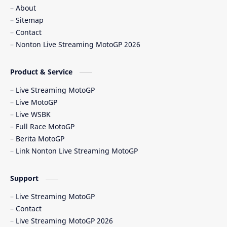
About
Sitemap
Berita Balap
Berita MotoGP
Contact
Nonton Live Streaming MotoGP 2026
Berita MotoGP Terbaru
Berita Viral
Bos Ducati
Brazil MotoGP
Product & Service
Live Streaming MotoGP
British GP
British MotoGP 2026
Live MotoGP
Live WSBK
Brno
Brno Circuit
Full Race MotoGP
Berita MotoGP
Buriram
Buriram Test
Link Nonton Live Streaming MotoGP
caída Bagnaia
Carlo Pernat
Support
Carlos Checa
Carrera Sprint
Live Streaming MotoGP
Contact
Catalunya GP 2026
cedera MotoGP
Live Streaming MotoGP 2026