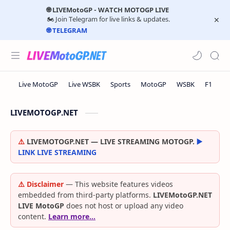
🌐 LIVEMotoGP - WATCH MOTOGP LIVE
🏍️ Join Telegram for live links & updates.
🌐 TELEGRAM
LIVEMOTOGP.NET
⚠️
LIVEMOTOGP.NET — LIVE STREAMING MOTOGP.
▶️
LINK LIVE STREAMING
⚠️ Disclaimer
— This website features videos
embedded from third-party platforms.
LIVEMotoGP.NET
LIVE MotoGP
does not host or upload any video
content.
Learn more…