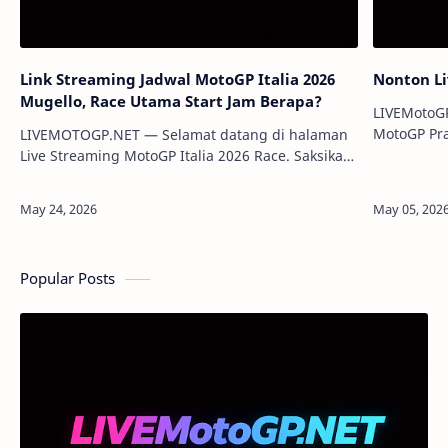
Link Streaming Jadwal MotoGP Italia 2026
Nonton Li
Mugello, Race Utama Start Jam Berapa?
LIVEMotoGP
MotoGP Pra
LIVEMOTOGP.NET — Selamat datang di halaman
Prancis 202
Live Streaming MotoGP Italia 2026 Race. Saksikan
Mans
balapan utama Grand Prix Italia di Sirkuit Mugello
secara online melalui p…
Popular Posts