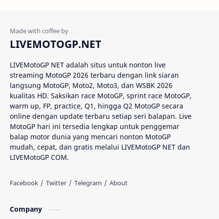
Álvaro Bautista
Analisis Balapan
Analisis MotoGP
Anime
LIVEMOTOGP.NET
Aprilia
Aprilia Racing
LIVEMotoGP NET adalah situs untuk nonton live
streaming MotoGP 2026 terbaru dengan link siaran
AragonGP
Assen
langsung MotoGP, Moto2, Moto3, dan WSBK 2026
kualitas HD. Saksikan race MotoGP, sprint race MotoGP,
Australian GP
Balap Motor
warm up, FP, practice, Q1, hingga Q2 MotoGP secara
online dengan update terbaru setiap seri balapan. Live
Balap Motor Dunia
Balap Superbike
MotoGP hari ini tersedia lengkap untuk penggemar
balap motor dunia yang mencari nonton MotoGP
mudah, cepat, dan gratis melalui LIVEMotoGP NET dan
Balapan Dramatis
Balapan MotoGP
LIVEMotoGP COM.
Balapan Motor 2025​
Balapan Motor Dunia
Balapan Ulang
Balapan Utama
Company
Balaton Park Circuit
Ban Depan