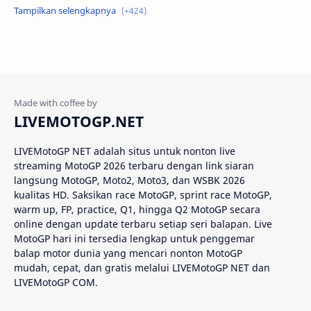
Alex Criville
Alex Crivillé
Alex Marquez
Alex Marquez Crash
Álvaro Bautista
Analisis Balapan
Analisis MotoGP
Anime
LIVEMOTOGP.NET
Aprilia
Aprilia Racing
LIVEMotoGP NET adalah situs untuk nonton live
streaming MotoGP 2026 terbaru dengan link siaran
AragonGP
Assen
langsung MotoGP, Moto2, Moto3, dan WSBK 2026
kualitas HD. Saksikan race MotoGP, sprint race MotoGP,
Australian GP
Balap Motor
warm up, FP, practice, Q1, hingga Q2 MotoGP secara
online dengan update terbaru setiap seri balapan. Live
Balap Motor Dunia
Balap Superbike
MotoGP hari ini tersedia lengkap untuk penggemar
balap motor dunia yang mencari nonton MotoGP
mudah, cepat, dan gratis melalui LIVEMotoGP NET dan
Balapan Dramatis
Balapan MotoGP
LIVEMotoGP COM.
Balapan Motor 2025​
Balapan Motor Dunia