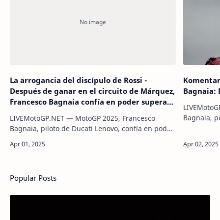
La arrogancia del discípulo de Rossi -
Komentar
Después de ganar en el circuito de Márquez,
Bagnaia: D
Francesco Bagnaia confía en poder superar
LIVEMotoG
a Márquez en el MotoGP de Catar 2025!!
Bagnaia, p
LIVEMotoGP.NET — MotoGP 2025, Francesco
mengoment
Bagnaia, piloto de Ducati Lenovo, confía en poder
di MotoGP
convertirse en el campeón del MotoGP de Catar
Bagnaia, 
2025. La confianza de Bagnaia surgió de…
Popular Posts