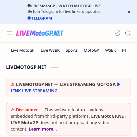
🌐 LIVEMotoGP - WATCH MOTOGP LIVE
🏍️ Join Telegram for live links & updates.
🌐 TELEGRAM
LIVEMOTOGP.NET
⚠️
LIVEMOTOGP.NET — LIVE STREAMING MOTOGP.
▶️
LINK LIVE STREAMING
⚠️ Disclaimer
— This website features videos
embedded from third-party platforms.
LIVEMotoGP.NET
LIVE MotoGP
does not host or upload any video
content.
Learn more…