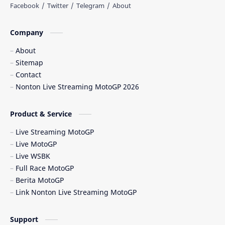
Balapan Ulang
Balapan Utama
Company
Balaton Park Circuit
Ban Depan
About
Sitemap
Berita Balap
Berita MotoGP
Contact
Nonton Live Streaming MotoGP 2026
Berita MotoGP Terbaru
Berita Viral
Bos Ducati
Brazil MotoGP
Product & Service
Live Streaming MotoGP
Brno
Brno Circuit
Live MotoGP
Live WSBK
Buriram
Buriram Test
Full Race MotoGP
Berita MotoGP
caída Bagnaia
Carlo Pernat
Link Nonton Live Streaming MotoGP
Carlos Checa
Carrera Sprint
Support